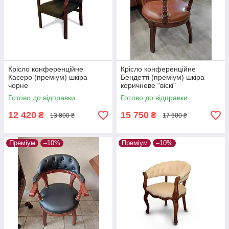
Крісло конференційне
Крісло конференційне
Касеро (преміум) шкіра
Бендетті (преміум) шкіра
чорне
коричневе "віскі"
Готово до відправки
Готово до відправки
12 420
15 750
₴
₴
13 800 ₴
17 500 ₴
Преміум
–10%
Преміум
–10%