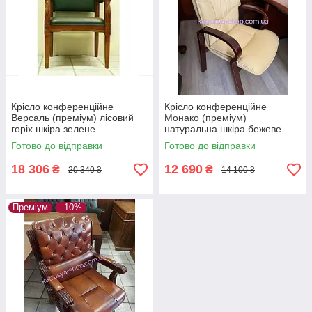
Крісло конференційне
Крісло конференційне
Версаль (преміум) лісовий
Монако (преміум)
горіх шкіра зелене
натуральна шкіра бежеве
Готово до відправки
Готово до відправки
18 306
12 690
₴
₴
20 340 ₴
14 100 ₴
Преміум
–10%