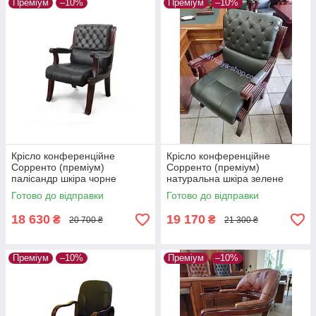
Преміум
–10%
Преміум
–10%
Крісло конференційне
Крісло конференційне
Сорренто (преміум)
Сорренто (преміум)
палісандр шкіра чорне
натуральна шкіра зелене
Готово до відправки
Готово до відправки
18 630
19 170
₴
₴
20 700 ₴
21 300 ₴
Преміум
–10%
Преміум
–10%