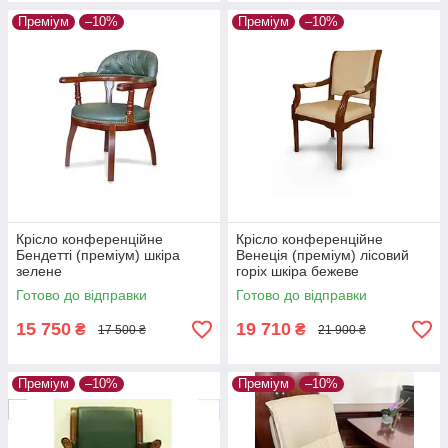
Преміум
–10%
Преміум
–10%
Крісло конференційне
Крісло конференційне
Бендетті (преміум) шкіра
Венеція (преміум) лісовий
зелене
горіх шкіра бежеве
Готово до відправки
Готово до відправки
15 750
19 710
₴
₴
17 500 ₴
21 900 ₴
Преміум
–10%
Преміум
–10%