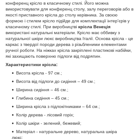
конференц крісло в класичному стилі. Його можна
використовувати для конференц столу, залу переговорів або в
якості приставного крісла до столу керівника. За своєю
формою і стилем крісло підійде для комплектації інтер'єрів у
класичному стилі. При виробництві
крісла Венеція
використані натуральні матеріали. Крісло має оббивку з
натуральної шкіри люкс виробництва Італії. Основа крісла - це
каркас з твердої породи дерева з різьбленими елементами
ручної роботи. На ніжках крісла закріплені пластикові набійки,
які захищають поверхню підлоги від подряпин.
Характеристики крісла:
Висота крісла - 97 см.;
Висота від підлоги до сидіння – 49 см.;
Ширина сидіння – 46 см.;
Глибина сидіння – 45 см.;
Ширина крісла з підлокітниками – 64 см.;
Колір дерева - лісовий горіх;
Колір шкіри - зелений, бежевий;
Матеріал - натуральне дерево, натуральна шкіра
люкс;