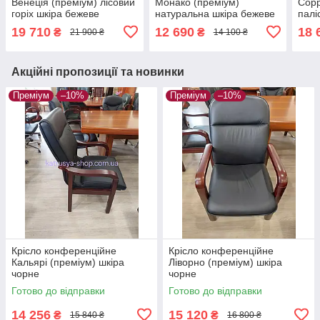
Венеція (преміум) лісовий
Монако (преміум)
Сорр
горіх шкіра бежеве
натуральна шкіра бежеве
палі
19 710
12 690
18 
₴
₴
21 900 ₴
14 100 ₴
Акційні пропозиції та новинки
Преміум
–10%
Преміум
–10%
Крісло конференційне
Крісло конференційне
Кальярі (преміум) шкіра
Ліворно (преміум) шкіра
чорне
чорне
Готово до відправки
Готово до відправки
14 256
15 120
₴
₴
15 840 ₴
16 800 ₴