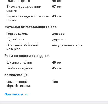
Глибина крісла
45 см
Висота з урахуванням
97 см
спинки
Висота посадкової частини
49 см
крісла
Матеріал виготовлення крісла
Каркас крісла
дерево
Підлокітник
дерево
Основний оббивний
натуральна шкіра
матеріал
Розміри спинки та сидіння
Ширина сидіння
46 см
Глибина сидіння
45 см
Комплектація
Комплектація
Так
підлокітниками
Приховати