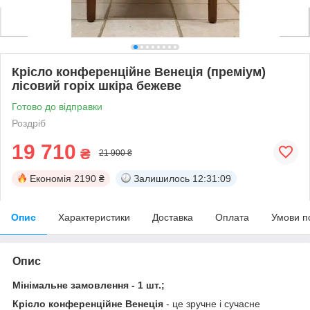
Крісло конференційне Венеція (преміум)
лісовий горіх шкіра бежеве
Готово до відправки
Роздріб
19 710
₴
21 900 ₴
Економія
2190 ₴
Залишилось
12:31:08
Опис
Характеристики
Доставка
Оплата
Умови п
Опис
Мінімальне замовлення - 1 шт.;
Крісло конференційне Венеція
- це зручне і сучасне