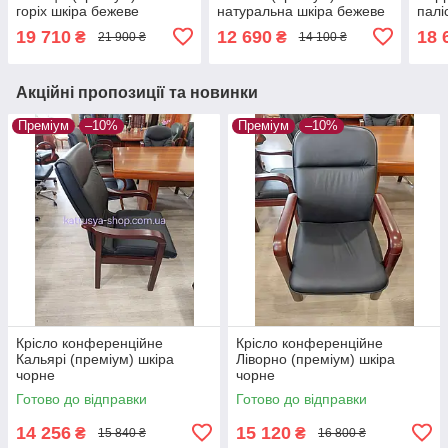
горіх шкіра бежеве
натуральна шкіра бежеве
палі
19 710
12 690
18 
₴
₴
21 900 ₴
14 100 ₴
Акційні пропозиції та новинки
Преміум
–10%
Преміум
–10%
Крісло конференційне
Крісло конференційне
Кальярі (преміум) шкіра
Ліворно (преміум) шкіра
чорне
чорне
Готово до відправки
Готово до відправки
14 256
15 120
₴
₴
15 840 ₴
16 800 ₴