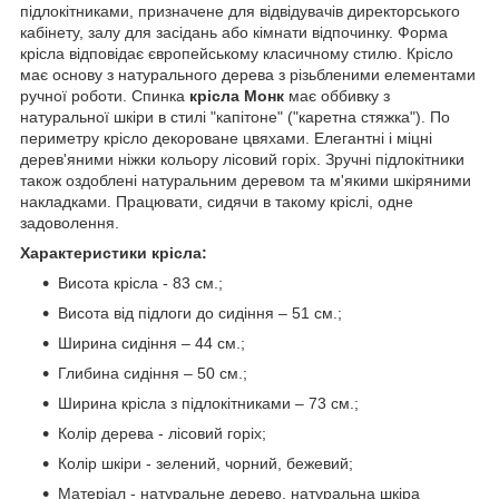
підлокітниками, призначене для відвідувачів директорського
кабінету, залу для засідань або кімнати відпочинку. Форма
крісла відповідає європейському класичному стилю. Крісло
має основу з натурального дерева з різьбленими елементами
ручної роботи. Спинка
крісла Монк
має оббивку з
натуральної шкіри в стилі "капітоне" ("каретна стяжка"). По
периметру крісло декороване цвяхами. Елегантні і міцні
дерев'яними ніжки кольору лісовий горіх. Зручні підлокітники
також оздоблені натуральним деревом та м'якими шкіряними
накладками. Працювати, сидячи в такому кріслі, одне
задоволення.
Характеристики крісла:
Висота крісла - 83 см.;
Висота від підлоги до сидіння – 51 см.;
Ширина сидіння – 44 см.;
Глибина сидіння – 50 см.;
Ширина крісла з підлокітниками – 73 см.;
Колір дерева - лісовий горіх;
Колір шкіри - зелений, чорний, бежевий;
Матеріал - натуральне дерево, натуральна шкіра