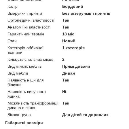
Колір
Бордовий
Візерунки і принти
Без візерунків і принтів
Ортопедичні властивості
Так
Анатомічні властивості
Так
Гарантійний термін
18 міс
Стан
Новий
Категорія оббивної
1 категорія
тканини
Кількість спальних місць
2
Вид м'яких меблів
Прямі дивани
Вид меблів
Диван
Наявність ніши для
Так
білизни
Наявність висувного
Ні
ящика
Можливість трансформації
Так
дивана в ліжко
Вікова група
Для дітей та дорослих
Габаритні розміри