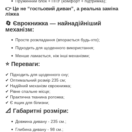
Пружинний блок + ППУ (комфорт + підтримка);
👉 Це не “гостьовий диван”, а
реальна заміна
ліжка
🔄 Єврокнижка — найнадійніший
механізм:
Просте розкладання (впорається будь-хто);
Підходить для щоденного використання;
Менше ламається, ніж інші механізми;
⭐ Переваги:
✔ Підходить для щоденного сну;
✔ Оптимальний розмір 235 см;
✔ Надійний механізм єврокнижка;
✔ Рівне спальне місце;
✔ Практична тканина рогожка;
✔ Є ящик для білизни;
📐 Габаритні розміри:
Довжина дивану - 235 см.;
Глибина дивану - 98 см.;