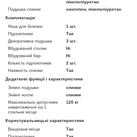
пінополіуретан
Подушка спинки
синтепон, пінополіуретан
Комплектація
Ніша для білизни
1 шт.
Підлокітники
Так
Декоративна подушка
3 шт.
Вбудований столик
Ні
Вбудований бар
Ні
Кількість підлокітників
2 шт.
Наявність спинки
Так
Додаткові функції і характеристики
Знімні подушки
спинки
Знімні чохли
спинки
Максимально допустиме
120 кг
навантаження на 1
спальне місце
Користувальницькі характеристики
Вишукане місце
Так
Підлокотники
Так