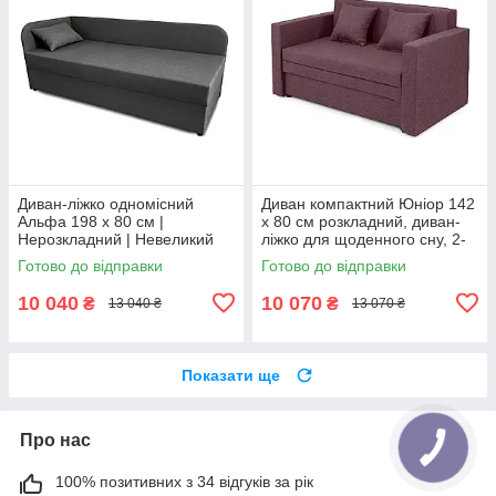
Диван-ліжко одномісний
Диван компактний Юніор 142
Альфа 198 х 80 см |
х 80 см розкладний, диван-
Нерозкладний | Невеликий
ліжко для щоденного сну, 2-
диван для щоденного сну |
місний, недорогий, рогожка,
Готово до відправки
Готово до відправки
рогожка, сірий, лівий
беррі
10 040
10 070
₴
₴
13 040 ₴
13 070 ₴
Показати ще
Про нас
100% позитивних з 34 відгуків за рік