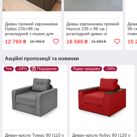
Диван прямий єврокнижка
Диван єврокнижка прямий
Дива
Dallas 235×98 см
Наполі 235 х 98 см |
98 с
розкладний з нішею для
розкладний диван зі
повн
білизни | Спальне місце
спальним місцем 145 х
см |
12 760
18 580
15 
₴
₴
15 760 ₴
21 580 ₴
195×145 | тканина
195 см | рогожка, темно-
3-мі
рогожка, коричневий
сірий
кар
Акційні пропозиції та новинки
Топ
–24%
Подарунок
Лідер продажу
–24%
Диван-крісло Томас 80 (110 х
Диван-крісло Кубус 80 (120 х