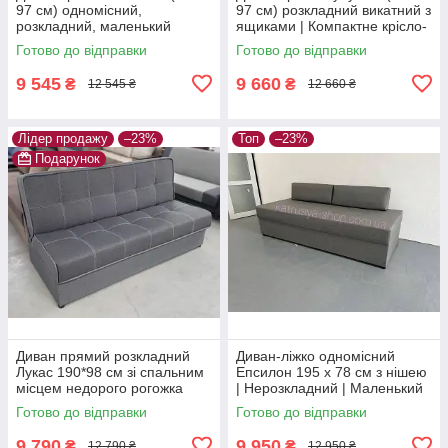
97 см) одномісний,
97 см) розкладний викатний з
розкладний, маленький
ящиками | Компактне крісло-
диван зі спальним місцем і
ліжко для щоденного сну,
Готово до відправки
Готово до відправки
нішею для білизни, рогожка,
рогожка, червоний
сірий
9 545
9 660
₴
₴
12 545 ₴
12 660 ₴
Лідер продажу
–23%
Топ
–23%
Подарунок
Диван прямий розкладний
Диван-ліжко одномісний
Лукас 190*98 см зі спальним
Епсилон 195 х 78 см з нішею
місцем недорого рогожка
| Нерозкладний | Маленький
сірий
диван для щоденного сну |
Готово до відправки
Готово до відправки
сірий
9 790
9 950
₴
₴
12 790 ₴
12 950 ₴