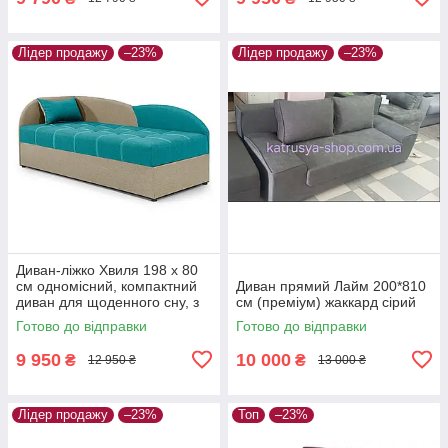
Лідер продажу
–23%
Лідер продажу
–23%
Диван-ліжко Хвиля 198 х 80
см одномісний, компактний
Диван прямий Лайм 200*810
диван для щоденного сну, з
см (преміум) жаккард сірий
нішею, рогожка, аква з
Готово до відправки
Готово до відправки
карамеллю, лівий
9 950
10 000
₴
₴
12 950 ₴
13 000 ₴
Лідер продажу
–23%
Топ
–23%