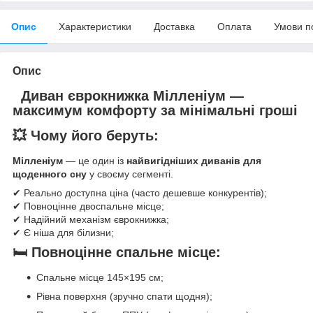
Опис
Характеристики
Доставка
Оплата
Умови п
Опис
Диван єврокнижка Мілленіум —
максимум комфорту за мінімальні гроші
💥 Чому його беруть:
Мілленіум
— це один із
найвигідніших диванів для
щоденного сну
у своєму сегменті.
✔ Реально доступна ціна (часто дешевше конкурентів);
✔ Повноцінне двоспальне місце;
✔ Надійний механізм єврокнижка;
✔ Є ніша для білизни;
🛏️ Повноцінне спальне місце:
Спальне місце 145×195 см;
Рівна поверхня (зручно спати щодня);