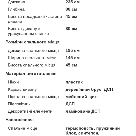
Довжина
235 см
Глибина
98 см
Висота посадкової частини
45 см
дивана
Висота дивану з
80 см
урахуванням спинки
Розміри спального місця
Довжина спального місця
195 см
Ширина спального місця
145 см
Висота спального місця
45 см
Матеріал виготовлення
Ніжки
пластик
Каркас дивану
дерев'яний брус, ДСП
Підстава спального місця
меблевий щит
Підлокітник
ДСП
Декоративні елементи
ламінована ДСП
Наповнювачі
Спальне місце
термоповсть, пружинний
блок, синтепон,