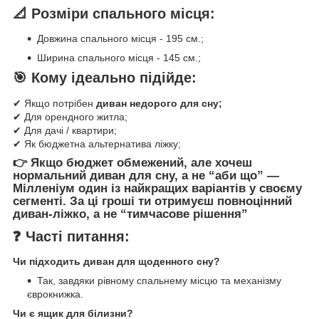
📐 Розміри спального місця:
Довжина спального місця - 195 см.;
Ширина спального місця - 145 см.;⠀
🎯 Кому ідеально підійде:
✔ Якщо потрібен
диван недорого для сну;
✔ Для орендного житла;
✔ Для дачі / квартири;
✔ Як бюджетна альтернатива ліжку;
👉 Якщо бюджет обмежений, але хочеш
нормальний диван для сну, а не “аби що”
—
Мілленіум один із найкращих варіантів у своєму
сегменті. За ці гроші ти отримуєш
повноцінний
диван-ліжко
, а не “тимчасове рішення”
❓ Часті питання:
Чи підходить диван для щоденного сну?
Так, завдяки рівному спальнему місцю та механізму
єврокнижка.
Чи є ящик для білизни?