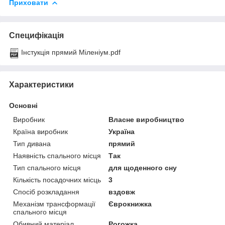
Приховати
Специфікація
Інстукція прямий Міленіум.pdf
Характеристики
Основні
Виробник
Власне виробництво
Країна виробник
Україна
Тип дивана
прямий
Наявність спального місця
Так
Тип спального місця
для щоденного сну
Кількість посадочних місць
3
Спосіб розкладання
вздовж
Механізм трансформації
Єврокнижка
спального місця
Обивний матеріал
Рогожка