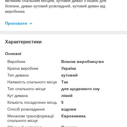
великим спальним місцем, кутовий диван з нішею для
білизни, диван кутовий розкладний, кутовий диван від
виробника
Приховати
Характеристики
Основні
Виробник
Власне виробництво
Країна виробник
Україна
Тип дивана
кутовий
Наявність спального місця
Так
Тип спального місця
для щоденного сну
Кут дивана
лівий
Кількість посадочних місць
5
Спосіб розкладання
вздовж
Механізм трансформації
Єврокнижка
спального місця