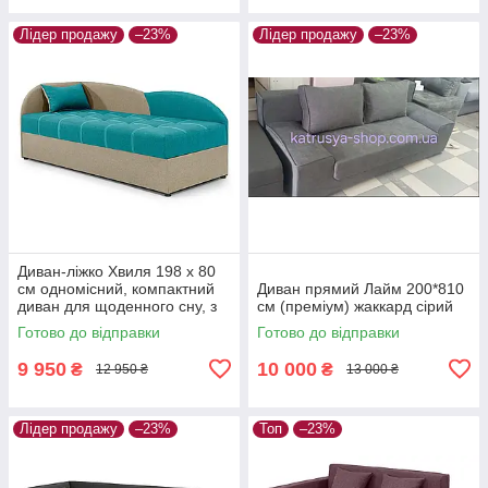
Лідер продажу
–23%
Лідер продажу
–23%
Диван-ліжко Хвиля 198 х 80
см одномісний, компактний
Диван прямий Лайм 200*810
диван для щоденного сну, з
см (преміум) жаккард сірий
нішею, рогожка, аква з
Готово до відправки
Готово до відправки
карамеллю, лівий
9 950
10 000
₴
₴
12 950 ₴
13 000 ₴
Лідер продажу
–23%
Топ
–23%