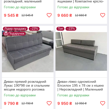
розкладний, маленький
ящиками | Компактне крісло-
диван зі спальним місцем і
ліжко для щоденного сну,
Готово до відправки
Готово до відправки
нішею для білизни, рогожка,
рогожка, червоний
сірий
9 545
9 660
₴
₴
12 545 ₴
12 660 ₴
Лідер продажу
–23%
Топ
–23%
Подарунок
Диван прямий розкладний
Диван-ліжко одномісний
Лукас 190*98 см зі спальним
Епсилон 195 х 78 см з нішею
місцем недорого рогожка
| Нерозкладний | Маленький
сірий
диван для щоденного сну |
Готово до відправки
Готово до відправки
сірий
9 790
9 950
₴
₴
12 790 ₴
12 950 ₴