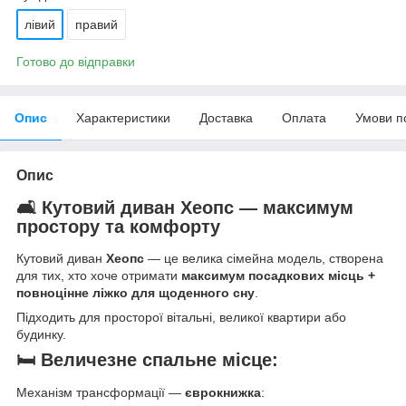
лівий
правий
Готово до відправки
Опис
Характеристики
Доставка
Оплата
Умови п
Опис
🛋️ Кутовий диван Хеопс — максимум
простору та комфорту
Кутовий диван
Хеопс
— це велика сімейна модель, створена
для тих, хто хоче отримати
максимум посадкових місць +
повноцінне ліжко для щоденного сну
.
Підходить для просторої вітальні, великої квартири або
будинку.
🛏️ Величезне спальне місце:
Механізм трансформації —
є
врокнижка
: