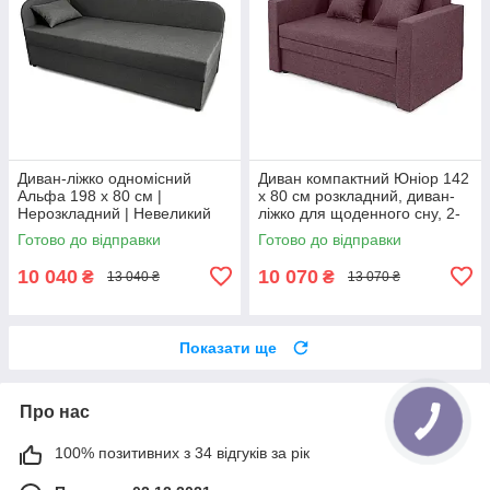
Диван-ліжко одномісний
Диван компактний Юніор 142
Альфа 198 х 80 см |
х 80 см розкладний, диван-
Нерозкладний | Невеликий
ліжко для щоденного сну, 2-
диван для щоденного сну |
місний, недорогий, рогожка,
Готово до відправки
Готово до відправки
рогожка, сірий, лівий
беррі
10 040
10 070
₴
₴
13 040 ₴
13 070 ₴
Показати ще
Про нас
100% позитивних з 34 відгуків за рік