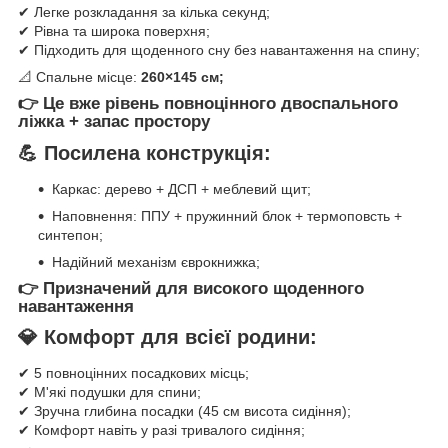
✔ Легке розкладання за кілька секунд;
✔ Рівна та широка поверхня;
✔ Підходить для щоденного сну без навантаження на спину;
📐 Спальне місце:
260×145 см;
👉 Це вже рівень повноцінного двоспального
ліжка + запас простору
💪 Посилена конструкція:
Каркас: дерево + ДСП + меблевий щит;
Наповнення: ППУ + пружинний блок + термоповсть +
синтепон;
Надійний механізм єврокнижка;
👉 Призначений для високого щоденного
навантаження
💎 Комфорт для всієї родини:
✔ 5 повноцінних посадкових місць;
✔ М'які подушки для спини;
✔ Зручна глибина посадки (45 см висота сидіння);
✔ Комфорт навіть у разі тривалого сидіння;