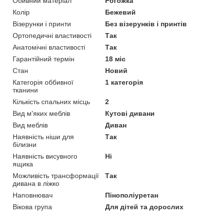
Обивний матеріал
Рогожка
Колір
Бежевий
Візерунки і принти
Без візерунків і принтів
Ортопедичні властивості
Так
Анатомічні властивості
Так
Гарантійний термін
18 міс
Стан
Новий
Категорія оббивної
1 категорія
тканини
Кількість спальних місць
2
Вид м'яких меблів
Кутові дивани
Вид меблів
Диван
Наявність ніши для
Так
білизни
Наявність висувного
Ні
ящика
Можливість трансформації
Так
дивана в ліжко
Наповнювач
Пінополіуретан
Вікова група
Для дітей та дорослих