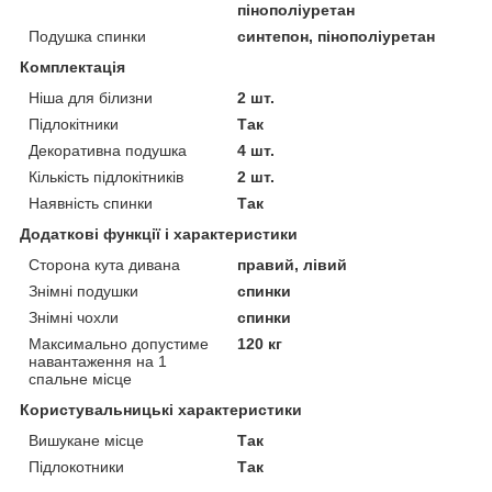
пінополіуретан
Подушка спинки
синтепон, пінополіуретан
Комплектація
Ніша для білизни
2 шт.
Підлокітники
Так
Декоративна подушка
4 шт.
Кількість підлокітників
2 шт.
Наявність спинки
Так
Додаткові функції і характеристики
Сторона кута дивана
правий, лівий
Знімні подушки
спинки
Знімні чохли
спинки
Максимально допустиме
120 кг
навантаження на 1
спальне місце
Користувальницькі характеристики
Вишукане місце
Так
Підлокотники
Так