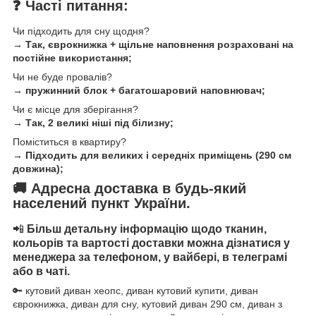
❓ Часті питання:
Чи підходить для сну щодня?
→ Так, єврокнижка + щільне наповнення розраховані на
постійне використання;
Чи не буде провалів?
→ пружинний блок + багатошаровий наповнювач;
Чи є місце для зберігання?
→ Так, 2 великі ніші під білизну;
Поміститься в квартиру?
→ Підходить для великих і середніх приміщень (290 см
довжина);
🚚 Адресна доставка в будь-який
населений пункт України.
📲
Більш детальну інформацію щодо тканин,
кольорів та вартості доставки можна дізнатися у
менеджера за телефоном, у вайбері, в телеграмі
або в чаті.
🔑 кутовий диван хеопс, диван кутовий купити, диван
єврокнижка, диван для сну, кутовий диван 290 см, диван з