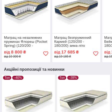
Матрац на незалежних
Матрац безпружинний
Мат
пружинах Флореш (Pocket
Кармей (120/200 -
Бейк
Spring) (120/200 -
180/200) зима-літо
180/
180/200) зима-літо
8 800
17 685
від
₴
від
₴
від
від 10 300 ₴
від 19 185 ₴
від 1
Акційні пропозиції та новинки
Топ
–40%
Топ
–39%