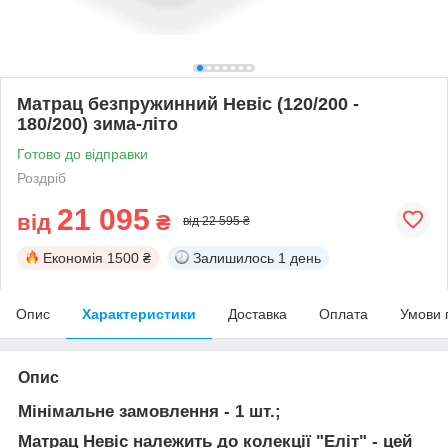
Матрац безпружинний Невіс (120/200 -
180/200) зима-літо
Готово до відправки
Роздріб
21 095
від
₴
від 22 595 ₴
Економія
1500 ₴
Залишилось
1 день
Опис
Характеристики
Доставка
Оплата
Умови 
Опис
Мінімальне замовлення - 1 шт.;
Матрац Невіс належить до колекції "Еліт"
- цей