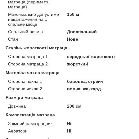
матраца (периметр
матраца)
Максимально допустиме
150 кг
навантаження на 1
спальне місце
Спальний розмір
Двоспальний
Стан
Нове
Ступінь жорсткості матраца
Сторона матраца 1
середньої жорсткості
Сторона матраца 2
жорсткий
Матеріал чохла матраца
Сторона чохла 1
бавовна, стрейч
Сторона чохла 2
вовна, жаккард
Розміри матраца
Довжина
200 см
Комплектація матраца
Знімний наматрацник
Ні
Аератори
Ні