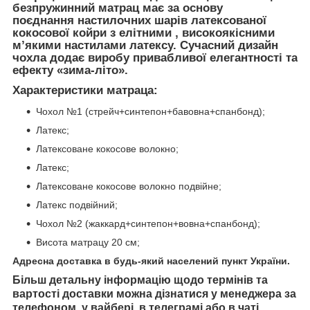
безпружинний матрац має за основу
поєднання настилочних шарів латексованої
кокосової койри з елітними , високоякісними
м’якими настилами латексу. Сучасний дизайн
чохла додає виробу привабливої елегантності та
ефекту «зима-літо».
Характеристики матраца:
Чохол №1 (стрейч+синтепон+бавовна+спанбонд);
Латекс;
Латексоване кокосове волокно;
Латекс;
Латексоване кокосове волокно подвійне;
Латекс подвійний;
Чохол №2 (жаккард+синтепон+вовна+спанбонд);
Висота матрацу 20 см;
Адресна доставка в будь-який населений пункт України.
Більш детальну інформацію щодо термінів та
вартості доставки можна дізнатися у менеджера за
телефоном, у вайбері, в телеграмі або в чаті.