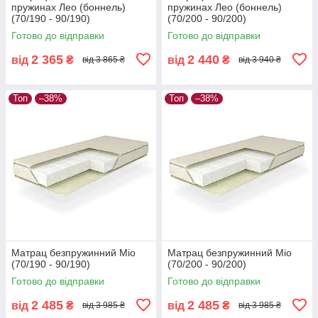
пружинах Лео (боннель)
пружинах Лео (боннель)
(70/190 - 90/190)
(70/200 - 90/200)
Готово до відправки
Готово до відправки
2 365
2 440
від
₴
від
₴
від 3 865 ₴
від 3 940 ₴
Топ
–38%
Топ
–38%
Матрац безпружинний Міо
Матрац безпружинний Міо
(70/190 - 90/190)
(70/200 - 90/200)
Готово до відправки
Готово до відправки
2 485
2 485
від
₴
від
₴
від 3 985 ₴
від 3 985 ₴