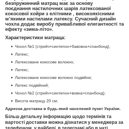
безпружинний матрац має за основу
поєднання настилочних шарів латексованої
кокосової койри з елітними , високоякісними
м’якими настилами латексу. Сучасний дизайн
чохла додає виробу привабливої елегантності та
ефекту «зима-літо».
Характеристики матраца:
Чохол №1 (стрейч+синтепон+бавовна+спанбонд);
Латекс;
Латексоване кокосове волокно;
Латекс;
Латексоване кокосове волокно подвійне;
Латекс подвійний;
Чохол №2 (стрейч+синтепон+вовна+спанбонд);
Висота матрацу 20 см;
Адресна доставка в будь-який населений пункт України.
Більш детальну інформацію щодо термінів та
вартості доставки можна дізнатися у менеджера за
телефоном, у вайбері, в телеграмі або в чаті.