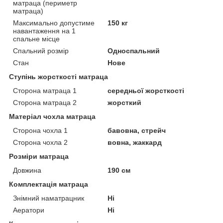
матраца (периметр
матраца)
Максимально допустиме
150 кг
навантаження на 1
спальне місце
Спальний розмір
Односпальний
Стан
Нове
Ступінь жорсткості матраца
Сторона матраца 1
середньої жорсткості
Сторона матраца 2
жорсткий
Матеріал чохла матраца
Сторона чохла 1
бавовна, стрейч
Сторона чохла 2
вовна, жаккард
Розміри матраца
Довжина
190 см
Комплектація матраца
Знімний наматрацник
Ні
Аератори
Ні