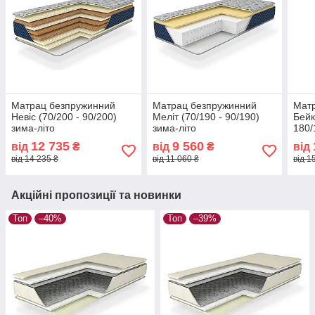
Матрац безпружинний
Матрац безпружинний
Мат
Невіс (70/200 - 90/200)
Меліт (70/190 - 90/190)
Бейк
зима-літо
зима-літо
180/
12 735
9 560
від
₴
від
₴
від
від 14 235 ₴
від 11 060 ₴
від 1
Акційні пропозиції та новинки
Топ
–40%
Топ
–39%