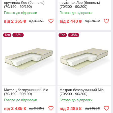
пружинах Лео (боннель)
пружинах Лео (боннель)
(70/190 - 90/190)
(70/200 - 90/200)
Готово до відправки
Готово до відправки
2 365
2 440
від
₴
від
₴
від 3 865 ₴
від 3 940 ₴
Топ
–38%
Топ
–38%
Матрац безпружинний Міо
Матрац безпружинний Міо
(70/190 - 90/190)
(70/200 - 90/200)
Готово до відправки
Готово до відправки
2 485
2 485
від
₴
від
₴
від 3 985 ₴
від 3 985 ₴