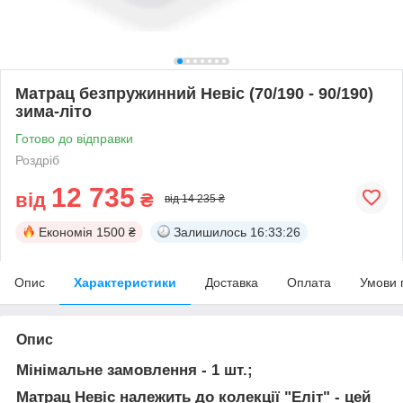
Матрац безпружинний Невіс (70/190 - 90/190)
зима-літо
Готово до відправки
Роздріб
12 735
від
₴
від 14 235 ₴
Економія
1500 ₴
Залишилось
16:33:26
Опис
Характеристики
Доставка
Оплата
Умови 
Опис
Мінімальне замовлення - 1 шт.;
Матрац Невіс належить до колекції "Еліт"
- цей