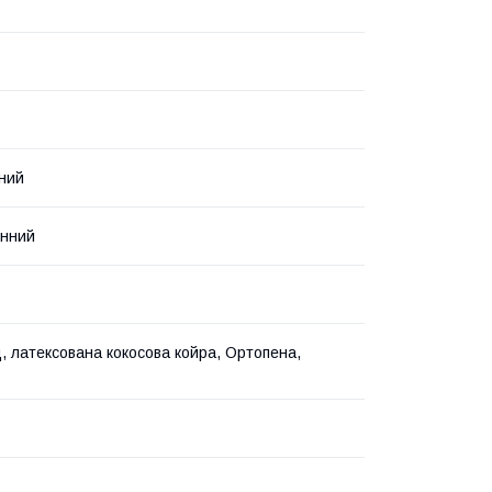
ний
инний
, латексована кокосова койра, Ортопена,