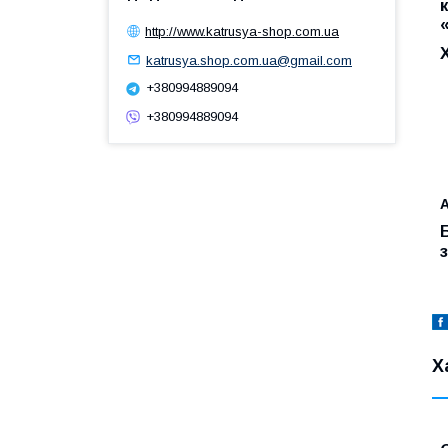
http://www.katrusya-shop.com.ua
katrusya.shop.com.ua@gmail.com
+380994889094
+380994889094
А
Х