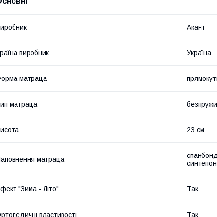
Основні
иробник
Акант
раїна виробник
Україна
Форма матраца
прямокут
ип матраца
безпруж
исота
23 см
спанбонд
аповнення матраца
синтепон
фект "Зима - Літо"
Так
ртопедичні властивості
Так