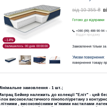
в
від 10 355 ₴
Готово до відправки
+380 (99) 488-90-94
Відділ продажу
–14%
Залишилось
0
0
днів
0
0
0
0
0
0
Замовлення тільки з
повернення товару п
Мінімальне замовлення - 1 шт.;
Матрац Бейкер належить до колекції "Еліт"
- цей бе
блок високоеластичного пінополіуретану з контурн
елітними , високоякісними м’якими настилами лате