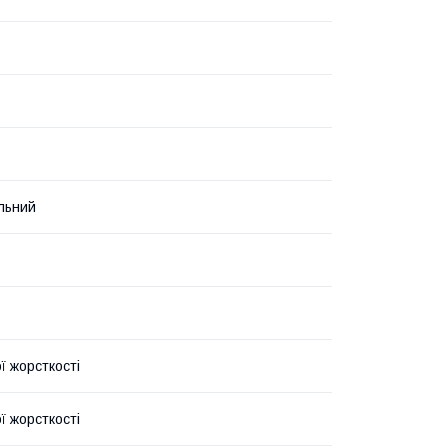
льний
ї жорсткості
ї жорсткості