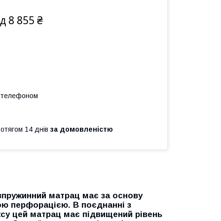
ід 8 855 ₴
а телефоном
ротягом 14 днів
за домовленістю
зпружинний матрац має за основу
ою перфорацією. В поєднанні з
ксу цей матрац має підвищений рівень