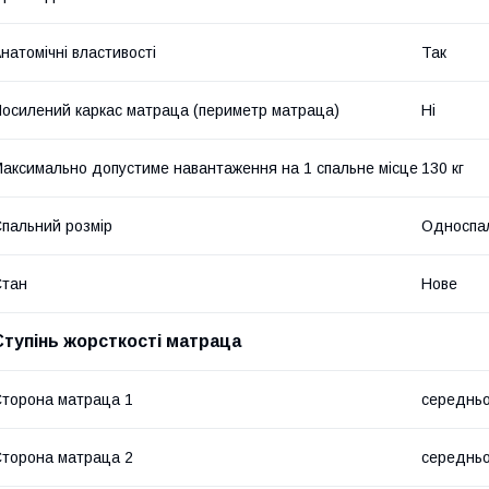
натомічні властивості
Так
осилений каркас матраца (периметр матраца)
Ні
аксимально допустиме навантаження на 1 спальне місце
130 кг
пальний розмір
Односпа
Стан
Нове
Ступінь жорсткості матраца
торона матраца 1
середньо
торона матраца 2
середньо