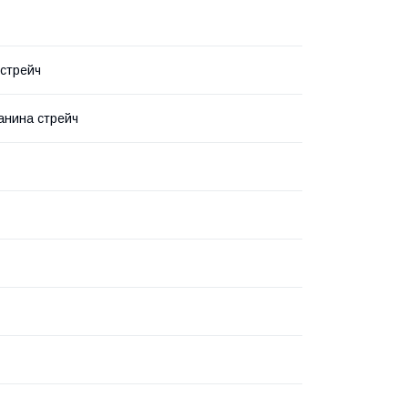
 стрейч
канина стрейч