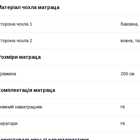
Матеріал чохла матраца
торона чохла 1
бавовна,
торона чохла 2
вовна, т
Розміри матраца
Довжина
200 см
Комплектація матраца
німний наматрацник
Ні
ератори
Ні
Користувальницькі характеристики