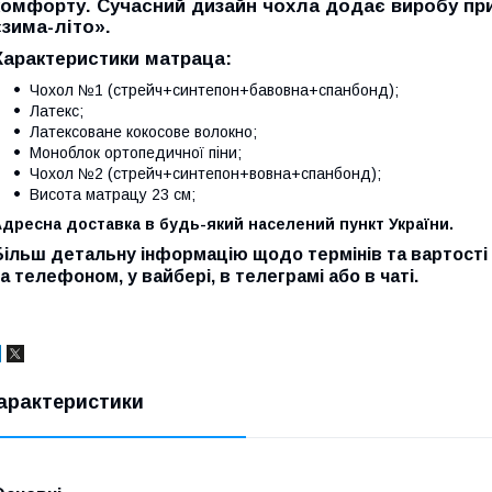
комфорту. Сучасний дизайн чохла додає виробу при
«зима-літо».
Характеристики матраца:
Чохол №1 (стрейч+синтепон+бавовна+спанбонд);
Латекс;
Латексоване кокосове волокно;
Моноблок ортопедичної піни;
Чохол №2 (стрейч+синтепон+вовна+спанбонд);
Висота матрацу 23 см;
дресна доставка в будь-який населений пункт України.
Більш детальну інформацію щодо термінів та вартості
за телефоном, у вайбері, в телеграмі або в чаті.
арактеристики