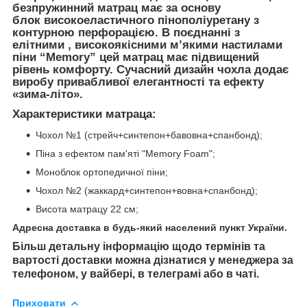
безпружинний матрац має за основу
блок високоеластичного пінополіуретану з
контурною перфорацією. В поєднанні з
елітними , високоякісними м’якими настилами
піни “Memory” цей матрац має підвищений
рівень комфорту. Сучасний дизайн чохла додає
виробу привабливої елегантності та ефекту
«зима-літо».
Характеристики матраца:
Чохол №1 (стрейч+синтепон+бавовна+спанбонд);
Піна з ефектом пам'яті "Memory Foam";
Моноблок ортопедичної піни;
Чохол №2 (жаккард+синтепон+вовна+спанбонд);
Висота матрацу 22 см;
Адресна доставка в будь-який населений пункт України.
Більш детальну інформацію щодо термінів та
вартості доставки можна дізнатися у менеджера за
телефоном, у вайбері, в телеграмі або в чаті.
Приховати