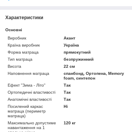
Характеристики
Основні
Виробник
Акант
Країна виробник
Україна
Форма матраца
прямокутний
Тип матраца
безпружинний
Висота
22 см
Наповнення матраца
спанбонд, Ортопена, Memory
foam, синтепон
Ефект "Зима - Літо"
Так
Ортопедичні властивості
Так
Анатомічні властивості
Так
Посилений каркас
Ні
матраца (периметр
матраца)
Максимально допустиме
120 кг
навантаження на 1