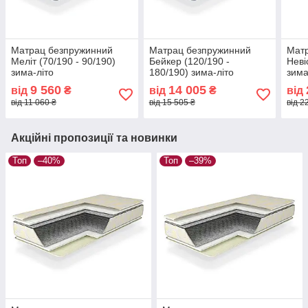
Матрац безпружинний
Матрац безпружинний
Мат
Меліт (70/190 - 90/190)
Бейкер (120/190 -
Неві
зима-літо
180/190) зима-літо
зима
9 560
14 005
від
₴
від
₴
від
від 11 060 ₴
від 15 505 ₴
від 2
Акційні пропозиції та новинки
Топ
–40%
Топ
–39%