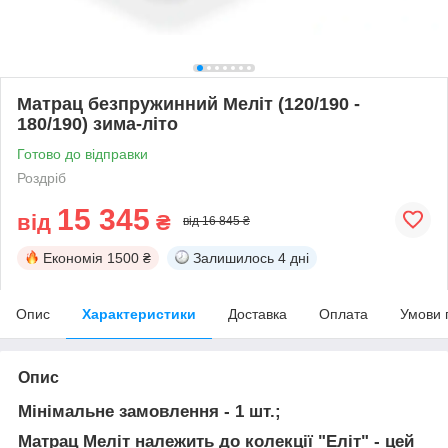
Матрац безпружинний Меліт (120/190 -
180/190) зима-літо
Готово до відправки
Роздріб
15 345
від
₴
від 16 845 ₴
Економія
1500 ₴
Залишилось
4 дні
Опис
Характеристики
Доставка
Оплата
Умови 
Опис
Мінімальне замовлення - 1 шт.;
Матрац Меліт належить до колекції "Еліт"
- цей