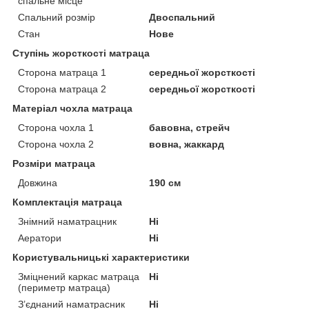
спальне місце
Спальний розмір
Двоспальний
Стан
Нове
Ступінь жорсткості матраца
Сторона матраца 1
середньої жорсткості
Сторона матраца 2
середньої жорсткості
Матеріал чохла матраца
Сторона чохла 1
бавовна, стрейч
Сторона чохла 2
вовна, жаккард
Розміри матраца
Довжина
190 см
Комплектація матраца
Знімний наматрацник
Ні
Аератори
Ні
Користувальницькі характеристики
Зміцнений каркас матраца
Ні
(периметр матраца)
З’єднаний наматрасник
Ні