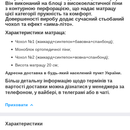
Він виконаний на блоці з високоеластичної піни
з контурною перфорацією, що надає матрацу
цієї категорії пружність та комфорт.
Довершеності виробу додає сучасний стьобаний
чохол та ефект «зима-літо».
Характеристики матраца:
Чохол №1 (жаккард+синтепон+бавовна+спанбонд);
Моноблок ортопедичної піни;
Чохол №2 (жаккард+синтепон+вовна+спанбонд);
Висота матрацу 20 см;
Адресна доставка в будь-який населений пункт України.
Більш детальну інформацію щодо термінів та
вартості доставки можна дізнатися у менеджера за
телефоном, у вайбері, в телеграмі або в чаті.
Приховати
Характеристики