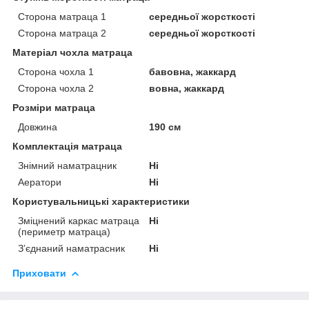
Сторона матраца 1
середньої жорсткості
Сторона матраца 2
середньої жорсткості
Матеріал чохла матраца
Сторона чохла 1
бавовна, жаккард
Сторона чохла 2
вовна, жаккард
Розміри матраца
Довжина
190 см
Комплектація матраца
Знімний наматрацник
Ні
Аератори
Ні
Користувальницькі характеристики
Зміцнений каркас матраца
Ні
(периметр матраца)
З’єднаний наматрасник
Ні
Приховати