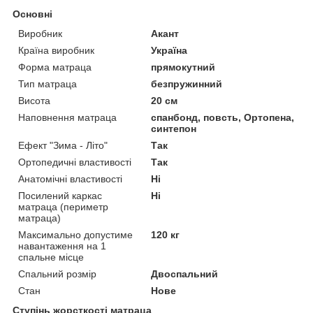
Основні
Виробник
Акант
Країна виробник
Україна
Форма матраца
прямокутний
Тип матраца
безпружинний
Висота
20 см
Наповнення матраца
спанбонд, повсть, Ортопена,
синтепон
Ефект "Зима - Літо"
Так
Ортопедичні властивості
Так
Анатомічні властивості
Ні
Посилений каркас
Ні
матраца (периметр
матраца)
Максимально допустиме
120 кг
навантаження на 1
спальне місце
Спальний розмір
Двоспальний
Стан
Нове
Ступінь жорсткості матраца