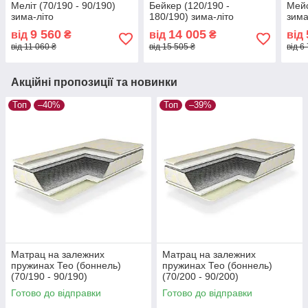
Меліт (70/190 - 90/190)
Бейкер (120/190 -
Мейс
зима-літо
180/190) зима-літо
зима
9 560
14 005
від
₴
від
₴
від
від 11 060 ₴
від 15 505 ₴
від 6
Акційні пропозиції та новинки
Топ
–40%
Топ
–39%
Матрац на залежних
Матрац на залежних
пружинах Тео (боннель)
пружинах Тео (боннель)
(70/190 - 90/190)
(70/200 - 90/200)
Готово до відправки
Готово до відправки