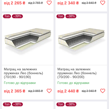
2 265
2 340
від
₴
від
₴
від 3 765 ₴
від 3 840 ₴
Топ
–39%
Топ
–38%
Матрац на залежних
Матрац на залежних
пружинах Лео (боннель)
пружинах Лео (боннель)
(70/190 - 90/190)
(70/200 - 90/200)
Готово до відправки
Готово до відправки
2 365
2 440
від
₴
від
₴
від 3 865 ₴
від 3 940 ₴
Топ
–38%
Топ
–38%