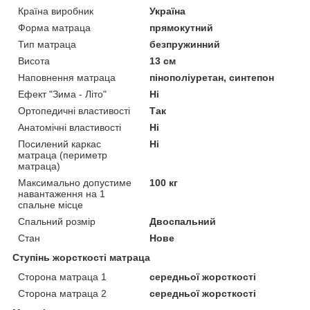
Країна виробник
Україна
Форма матраца
прямокутний
Тип матраца
безпружинний
Висота
13 см
Наповнення матраца
пінополіуретан, синтепон
Ефект "Зима - Літо"
Ні
Ортопедичні властивості
Так
Анатомічні властивості
Ні
Посилений каркас
Ні
матраца (периметр
матраца)
Максимально допустиме
100 кг
навантаження на 1
спальне місце
Спальний розмір
Двоспальний
Стан
Нове
Ступінь жорсткості матраца
Сторона матраца 1
середньої жорсткості
Сторона матраца 2
середньої жорсткості