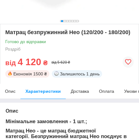
Матрац безпружинний Нео (120/200 - 180/200)
Готово до відправки
Роздріб
4 120
від
₴
від 5 620 ₴
Економія
1500 ₴
Залишилось
1 день
Опис
Характеристики
Доставка
Оплата
Умови 
Опис
Мінімальне замовлення - 1 шт.;
Матрац Нео
- це матрац бюджетної
категорії. Безпружинний матрац Нео поєднує в