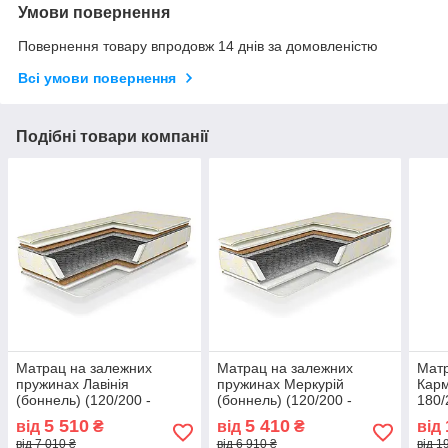
Умови повернення
Повернення товару впродовж 14 днів за домовленістю
Всі умови повернення
Подібні товари компанії
Матрац на залежних
Матрац на залежних
Мат
пружинах Лавінія
пружинах Меркурій
Карм
(боннель) (120/200 -
(боннель) (120/200 -
180/
180/200) зима-літо
180/200) зима-літо
5 510
5 410
від
₴
від
₴
від
від 7 010 ₴
від 6 910 ₴
від 1