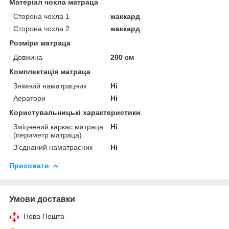
Матеріал чохла матраца
Сторона чохла 1
жаккард
Сторона чохла 2
жаккард
Розміри матраца
Довжина
200 см
Комплектація матраца
Знімний наматрацник
Ні
Аератори
Ні
Користувальницькі характеристики
Зміцнений каркас матраца
Ні
(периметр матраца)
З’єднаний наматрасник
Ні
Приховати
Умови доставки
Нова Пошта