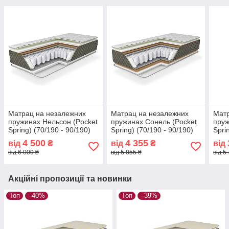
Матрац на незалежних
Матрац на незалежних
Матр
пружинах Нельсон (Pocket
пружинах Сонель (Pocket
пруж
Spring) (70/190 - 90/190)
Spring) (70/190 - 90/190)
Spri
зима-літо
зима-літо
зима
4 500
4 355
від
₴
від
₴
від
від 6 000 ₴
від 5 855 ₴
від 5
Акційні пропозиції та новинки
Топ
–40%
Топ
–39%