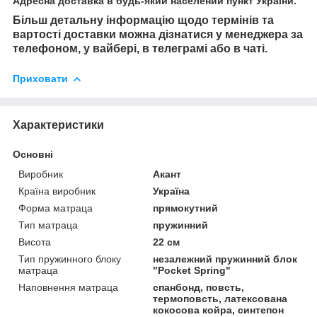
Адресна доставка в будь-який населений пункт України.
Більш детальну інформацію щодо термінів та
вартості доставки можна дізнатися у менеджера за
телефоном, у вайбері, в телеграмі або в чаті.
Приховати
Характеристики
Основні
Виробник
Акант
Країна виробник
Україна
Форма матраца
прямокутний
Тип матраца
пружинний
Висота
22 см
Тип пружинного блоку
незалежний пружинний блок
матраца
"Pocket Spring"
Наповнення матраца
спанбонд, повсть,
термоповсть, латексована
кокосова койра, синтепон