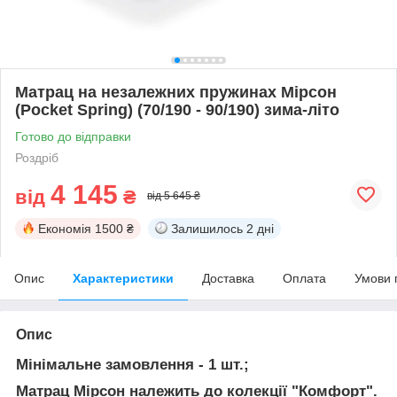
Матрац на незалежних пружинах Мірсон
(Pocket Spring) (70/190 - 90/190) зима-літо
Готово до відправки
Роздріб
4 145
від
₴
від 5 645 ₴
Економія
1500 ₴
Залишилось
2 дні
Опис
Характеристики
Доставка
Оплата
Умови 
Опис
Мінімальне замовлення - 1 шт.;
Матрац Мірсон належить до колекції "Комфорт"
.