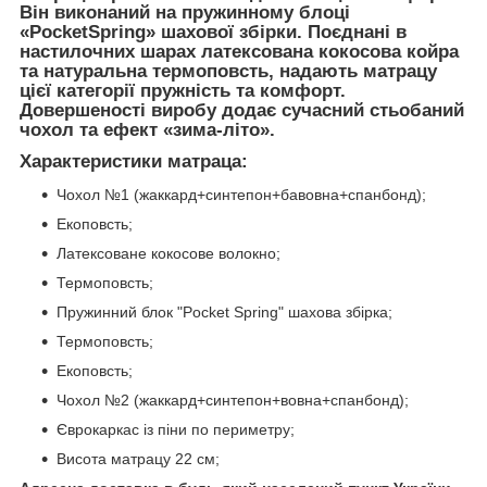
Він виконаний на пружинному блоці
«PocketSpring» шахової збірки. Поєднані в
настилочних шарах латексована кокосова койра
та натуральна термоповсть, надають матрацу
цієї категорії пружність та комфорт.
Довершеності виробу додає сучасний стьобаний
чохол та ефект «зима-літо».
Характеристики матраца:
Чохол №1 (жаккард+синтепон+бавовна+спанбонд);
Екоповсть;
Латексоване кокосове волокно;
Термоповсть;
Пружинний блок "Pocket Spring" шахова збірка;
Термоповсть;
Екоповсть;
Чохол №2 (жаккард+синтепон+вовна+спанбонд);
Єврокаркас із піни по периметру;
Висота матрацу 22 см;