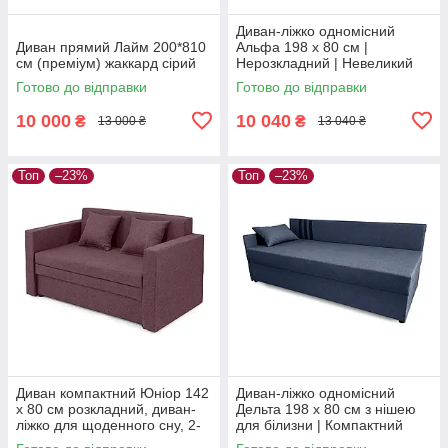
Диван-ліжко одномісний
Диван прямий Лайм 200*810
Альфа 198 х 80 см |
см (преміум) жаккард сірий
Нерозкладний | Невеликий
диван для щоденного сну |
Готово до відправки
Готово до відправки
рогожка, сірий, лівий
10 000
10 040
₴
₴
13 000 ₴
13 040 ₴
Топ
–23%
Топ
–23%
Диван компактний Юніор 142
Диван-ліжко одномісний
х 80 см розкладний, диван-
Дельта 198 х 80 см з нішею
ліжко для щоденного сну, 2-
для білизни | Компактний
місний, недорогий, рогожка,
односпальний диван для