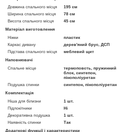
Довжина спального місця
195 см
Ширина спального місця
78 см
Висота спального місця
45 см
Матеріал виготовлення
Ніжки
пластик
Каркас дивану
дерев'яний брус, ДСП
Підстава спального місця
меблевий щит
Наповнювачі
Спальне місце
термоповсть, пружинний
блок, синтепон,
пінополіуретан
Подушка спинки
синтепон, пінополіуретан
Комплектація
Ніша для білизни
1 шт.
Підлокітники
Ні
Декоративна подушка
1 шт.
Наявність спинки
Так
Додаткові функції і характеристики