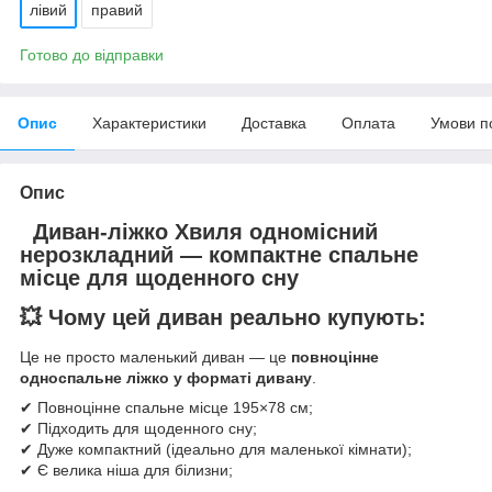
лівий
правий
Готово до відправки
Опис
Характеристики
Доставка
Оплата
Умови п
Опис
Диван-ліжко Хвиля одномісний
нерозкладний — компактне спальне
місце для щоденного сну
💥 Чому цей диван реально купують:
Це не просто маленький диван — це
повноцінне
односпальне ліжко у форматі дивану
.
✔ Повноцінне спальне місце 195×78 см;
✔ Підходить для щоденного сну;
✔ Дуже компактний (ідеально для маленької кімнати);
✔ Є велика ніша для білизни;