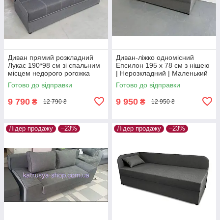
Диван прямий розкладний
Диван-ліжко одномісний
Лукас 190*98 см зі спальним
Епсилон 195 х 78 см з нішею
місцем недорого рогожка
| Нерозкладний | Маленький
сірий
диван для щоденного сну |
Готово до відправки
Готово до відправки
сірий
9 790
9 950
₴
₴
12 790 ₴
12 950 ₴
Лідер продажу
–23%
Лідер продажу
–23%