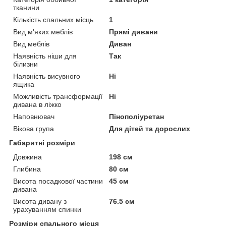
тканини
Кількість спальних місць
1
Вид м'яких меблів
Прямі дивани
Вид меблів
Диван
Наявність ніши для
Так
білизни
Наявність висувного
Ні
ящика
Можливість трансформації
Ні
дивана в ліжко
Наповнювач
Пінополіуретан
Вікова група
Для дітей та дорослих
Габаритні розміри
Довжина
198 см
Глибина
80 см
Висота посадкової частини
45 см
дивана
Висота дивану з
76.5 см
урахуванням спинки
Розміри спального місця