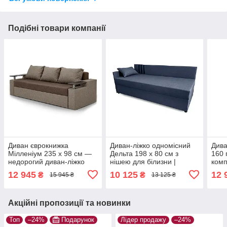
Подібні товари компанії
Диван єврокнижка
Диван-ліжко одномісний
Дива
Мілленіум 235 х 98 см —
Дельта 198 х 80 см з
160 
недорогий диван-ліжко
нішею для білизни |
комп
для щоденного сну, 3-
Компактний односпальний
для 
12 945
10 125
12 
₴
₴
15 945 ₴
13 125 ₴
місний, з нішею,
диван для щоденного сну
рого
коричневий з бежевим
| джинс, лівий
Акційні пропозиції та новинки
Топ
–24%
Подарунок
Лідер продажу
–24%