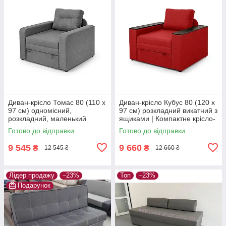
Диван-крісло Томас 80 (110 х
Диван-крісло Кубус 80 (120 х
97 см) одномісний,
97 см) розкладний викатний з
розкладний, маленький
ящиками | Компактне крісло-
диван зі спальним місцем і
ліжко для щоденного сну,
Готово до відправки
Готово до відправки
нішею для білизни, рогожка,
рогожка, червоний
сірий
9 545
9 660
₴
₴
12 545 ₴
12 660 ₴
Лідер продажу
–23%
Топ
–23%
Подарунок