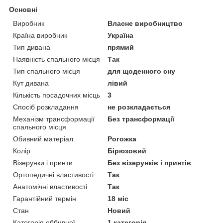
Основні
Виробник
Власне виробництво
Країна виробник
Україна
Тип дивана
прямий
Наявність спального місця
Так
Тип спального місця
для щоденного сну
Кут дивана
лівий
Кількість посадочних місць
3
Спосіб розкладання
не розкладається
Механізм трансформації
Без трансформації
спального місця
Обивний матеріал
Рогожка
Колір
Бірюзовий
Візерунки і принти
Без візерунків і принтів
Ортопедичні властивості
Так
Анатомічні властивості
Так
Гарантійний термін
18 міс
Стан
Новий
Категорія оббивної
1 категорія