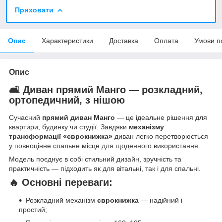
Приховати
Опис
Характеристики
Доставка
Оплата
Умови п
Опис
🛋 Диван прямий Манго — розкладний,
ортопедичний, з нішою
Сучасний
прямий диван
Манго
— це ідеальне рішення для
квартири, будинку чи студії. Завдяки
механізму
трансформації «єврокнижка»
диван легко перетворюється
у повноцінне спальне місце для щоденного використання.
Модель поєднує в собі стильний дизайн, зручність та
практичність — підходить як для вітальні, так і для спальні.
🔥 Основні переваги:
Розкладний механізм
єврокнижка
— надійний і
простий;