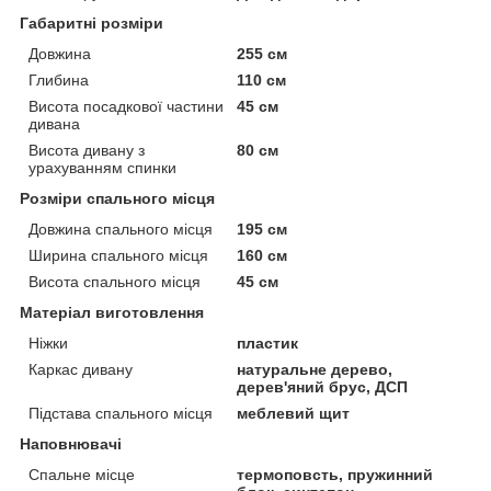
Габаритні розміри
Довжина
255 см
Глибина
110 см
Висота посадкової частини
45 см
дивана
Висота дивану з
80 см
урахуванням спинки
Розміри спального місця
Довжина спального місця
195 см
Ширина спального місця
160 см
Висота спального місця
45 см
Матеріал виготовлення
Ніжки
пластик
Каркас дивану
натуральне дерево,
дерев'яний брус, ДСП
Підстава спального місця
меблевий щит
Наповнювачі
Спальне місце
термоповсть, пружинний