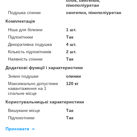
блок, синтепон,
пінополіуретан
Подушка спинки
синтепон, пінополіуретан
Комплектація
Ніша для білизни
1 шт.
Підлокітники
Так
Декоративна подушка
4 шт.
Кількість підлокітників
2 шт.
Наявність спинки
Так
Додаткові функції і характеристики
Знімні подушки
спинки
Максимально допустиме
120 кг
навантаження на 1
спальне місце
Користувальницькі характеристики
Вишукане місце
Так
Підлокотники
Так
Приховати