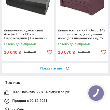
Диван-ліжко одномісний
Диван компактний Юніор 142
Альфа 198 х 80 см |
х 80 см розкладний, диван-
Нерозкладний | Невеликий
ліжко для щоденного сну, 2-
диван для щоденного сну |
місний, недорогий, рогожка,
Готово до відправки
Готово до відправки
рогожка, сірий, лівий
беррі
10 040
10 070
₴
₴
13 040 ₴
13 070 ₴
Показати ще
Про нас
100% позитивних з 34 відгуків за рік
Працює з 02.12.2021
м. Київ