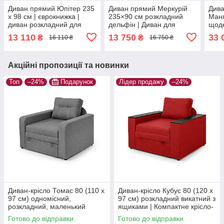
Диван прямий Юпітер 235
Диван прямий Меркурій
Дива
х 98 см | єврокнижка |
235×90 см розкладний
Манг
диван розкладний для
дельфін | Диван для
щоде
щоденного сну 3-місний |
щоденного сну з
рого
13 110
13 750
33 
₴
₴
16 110 ₴
16 750 ₴
рогожка, світло-сірий
пружинним блоком |
тканина рогожка, сірий
Акційні пропозиції та новинки
Топ
–24%
Подарунок
Лідер продажу
–24%
Диван-крісло Томас 80 (110 х
Диван-крісло Кубус 80 (120 х
97 см) одномісний,
97 см) розкладний викатний з
розкладний, маленький
ящиками | Компактне крісло-
диван зі спальним місцем і
ліжко для щоденного сну,
Готово до відправки
Готово до відправки
нішею для білизни, рогожка,
рогожка, червоний