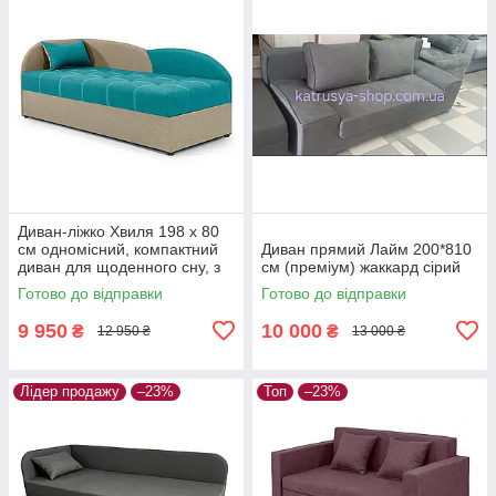
Диван-ліжко Хвиля 198 х 80
см одномісний, компактний
Диван прямий Лайм 200*810
диван для щоденного сну, з
см (преміум) жаккард сірий
нішею, рогожка, аква з
Готово до відправки
Готово до відправки
карамеллю, лівий
9 950
10 000
₴
₴
12 950 ₴
13 000 ₴
Лідер продажу
–23%
Топ
–23%