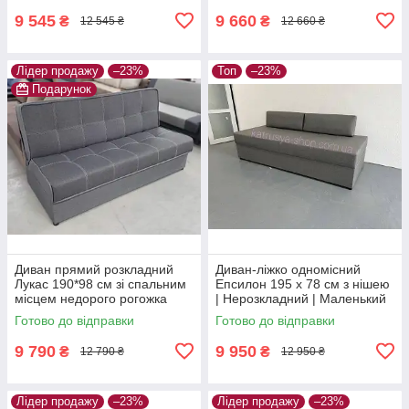
сірий
9 545
9 660
₴
₴
12 545 ₴
12 660 ₴
Лідер продажу
–23%
Топ
–23%
Подарунок
Диван прямий розкладний
Диван-ліжко одномісний
Лукас 190*98 см зі спальним
Епсилон 195 х 78 см з нішею
місцем недорого рогожка
| Нерозкладний | Маленький
сірий
диван для щоденного сну |
Готово до відправки
Готово до відправки
сірий
9 790
9 950
₴
₴
12 790 ₴
12 950 ₴
Лідер продажу
–23%
Лідер продажу
–23%