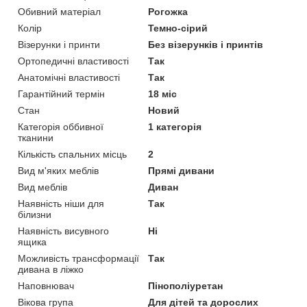
Обивний матеріал
Рогожка
Колір
Темно-сірий
Візерунки і принти
Без візерунків і принтів
Ортопедичні властивості
Так
Анатомічні властивості
Так
Гарантійний термін
18 міс
Стан
Новий
Категорія оббивної
1 категорія
тканини
Кількість спальних місць
2
Вид м'яких меблів
Прямі дивани
Вид меблів
Диван
Наявність ніши для
Так
білизни
Наявність висувного
Ні
ящика
Можливість трансформації
Так
дивана в ліжко
Наповнювач
Пінополіуретан
Вікова група
Для дітей та дорослих