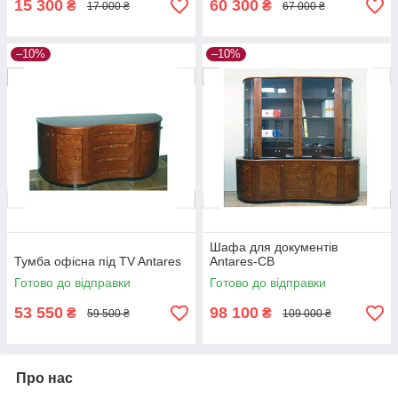
15 300
60 300
₴
₴
17 000 ₴
67 000 ₴
–10%
–10%
Шафа для документів
Тумба офісна під TV Antares
Antares-СВ
Готово до відправки
Готово до відправки
53 550
98 100
₴
₴
59 500 ₴
109 000 ₴
Про нас