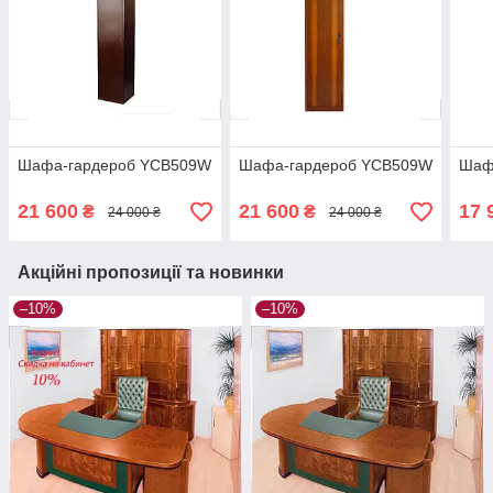
Шафа-гардероб YCB509W
Шафа-гардероб YCB509W
Шаф
21 600
21 600
17 
₴
₴
24 000 ₴
24 000 ₴
Акційні пропозиції та новинки
–10%
–10%