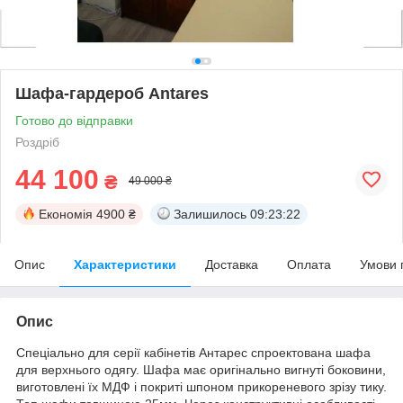
Шафа-гардероб Antares
Готово до відправки
Роздріб
44 100
₴
49 000 ₴
Економія
4900 ₴
Залишилось
09:23:22
Опис
Характеристики
Доставка
Оплата
Умови 
Опис
Спеціально для серії кабінетів Антарес спроектована шафа
для верхнього одягу. Шафа має оригінально вигнуті боковини,
виготовлені їх МДФ і покриті шпоном прикореневого зрізу тику.