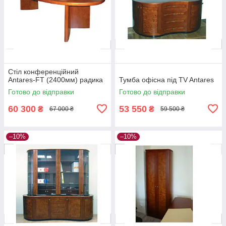
Стіл конференційний
Antares-FT (2400мм) радика
Тумба офісна під TV Antares
Готово до відправки
Готово до відправки
60 300
53 550
₴
₴
67 000 ₴
59 500 ₴
–10%
–10%