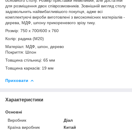
основного столу. Розмір приставки невеликий, але достатній
для розміщення двох співрозмовників. Зовнішній вигляд столу
задовольнить найвибагливішого покупця, адже всі
комплектуючі вироби виготовлені з високоякісних матеріалів -
дерева, МДФ, шпону прикореневого зрізу тику.
Розмір: 750 х 700/600 х 760
Колір: радика (М20)
Матеріал: МДФ, шпон, дерево
Покриття: Шпон
Товщина стільниці: 65 мм
Товщина каркасів: 19 мм
Приховати
Характеристики
Основні
Виробник
Діал
Країна виробник
Китай