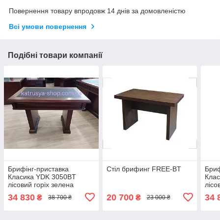
Повернення товару впродовж 14 днів за домовленістю
Всі умови повернення
Подібні товари компанії
Брифінг-приставка
Стіл брифинг FREE-BT
Бриф
Класика YDK 3050BT
Кла
лісовий горіх зелена
лісо
34 830
20 700
34 
₴
₴
38 700 ₴
23 000 ₴