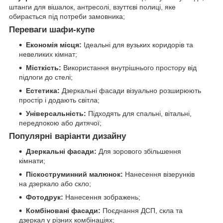
штанги для вішалок, антресолі, взуттєві полиці, яке
обирається під потреби замовника;
Переваги шафи-купе
Економія місця:
Ідеальні для вузьких коридорів та
невеликих кімнат;
Місткість:
Використання внутрішнього простору від
підлоги до стелі;
Естетика:
Дзеркальні фасади візуально розширюють
простір і додають світла;
Універсальність:
Підходять для спальні, вітальні,
передпокою або дитячої;
Популярні варіанти дизайну
Дзеркальні фасади:
Для зорового збільшення ​​​​​​
кімнати;
Піскоструминний малюнок:
Нанесення візерунків
на дзеркало або скло;
Фотодрук:
Нанесення зображень;
Комбіновані фасади:
Поєднання ДСП, скла та
дзеркал у різних комбінаціях;