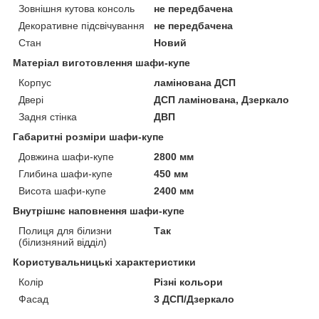
Зовнішня кутова консоль
не передбачена
Декоративне підсвічування
не передбачена
Стан
Новий
Матеріал виготовлення шафи-купе
Корпус
ламінована ДСП
Двері
ДСП ламінована, Дзеркало
Задня стінка
ДВП
Габаритні розміри шафи-купе
Довжина шафи-купе
2800 мм
Глибина шафи-купе
450 мм
Висота шафи-купе
2400 мм
Внутрішнє наповнення шафи-купе
Полиця для білизни
Так
(білизняний відділ)
Користувальницькі характеристики
Колір
Різні кольори
Фасад
3 ДСП/Дзеркало