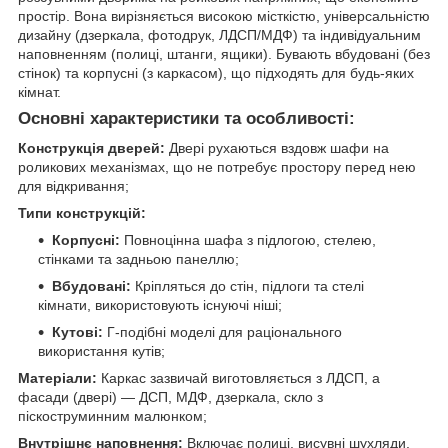
простір. Вона вирізняється високою місткістю, універсальністю
дизайну (дзеркала, фотодрук, ЛДСП/МДФ) та індивідуальним
наповненням (полиці, штанги, ящики). Бувають вбудовані (без
стінок) та корпусні (з каркасом), що підходять для будь-яких
кімнат.
Основні характеристики та особливості:
Конструкція дверей:
Двері рухаються вздовж шафи на
роликових механізмах, що не потребує простору перед нею
для відкривання;
Типи конструкцій:
Корпусні:
Повноцінна шафа з підлогою, стелею,
стінками та задньою панеллю;
Вбудовані:
Кріпляться до стін, підлоги та стелі
кімнати, використовують існуючі ніші;
Кутові:
Г-подібні моделі для раціонального
використання кутів;
Матеріали:
Каркас зазвичай виготовляється з ЛДСП, а
фасади (двері) — ДСП, МДФ, дзеркала, скло з
піскоструминним малюнком;
Внутрішнє наповнення:
Включає полиці, висувні шухляди,