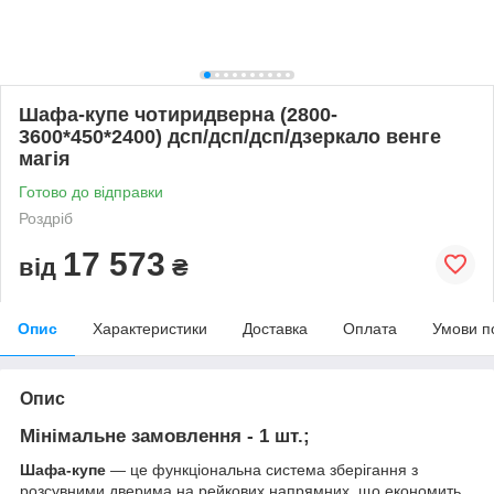
Шафа-купе чотиридверна (2800-
3600*450*2400) дсп/дсп/дсп/дзеркало венге
магія
Готово до відправки
Роздріб
17 573
від
₴
Опис
Характеристики
Доставка
Оплата
Умови п
Опис
Мінімальне замовлення - 1 шт.;
Шафа-купе
— це функціональна система зберігання з
розсувними дверима на рейкових напрямних, що економить