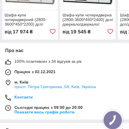
Шафа-купе
Шафа-купе чотиридверна
Шаф
чотиридверний (2800-
(2800-3600*450*2400) дсп/
(280
3600*450*2200) дсп/
дзеркало/дзеркало/
дсп/
дзеркало/дзеркало/
дзеркало венге магія
трю
17 974
19 545
від
₴
від
₴
від
дзеркало дуб сонома
трюфель
Про нас
100% позитивних з 34 відгуків за рік
Працює з 02.12.2021
м. Київ
просп. Петра Григоренка, 5А, Київ, Україна
Контакти
Сьогодні працює з 09:00 до 20:00
Показати весь графік роботи