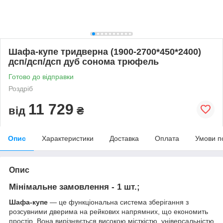
Шафа-купе тридверна (1900-2700*450*2400)
дсп/дсп/дсп дуб сонома трюфель
Готово до відправки
Роздріб
11 729
від
₴
Опис
Характеристики
Доставка
Оплата
Умови п
Опис
Мінімальне замовлення - 1 шт.;
Шафа-купе
— це функціональна система зберігання з
розсувними дверима на рейкових напрямних, що економить
простір. Вона вирізняється високою місткістю, універсальністю