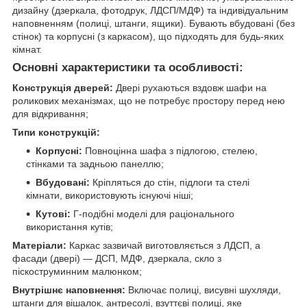
дизайну (дзеркала, фотодрук, ЛДСП/МДФ) та індивідуальним
наповненням (полиці, штанги, ящики). Бувають вбудовані (без
стінок) та корпусні (з каркасом), що підходять для будь-яких
кімнат.
Основні характеристики та особливості:
Конструкція дверей:
Двері рухаються вздовж шафи на
роликових механізмах, що не потребує простору перед нею
для відкривання;
Типи конструкцій:
Корпусні:
Повноцінна шафа з підлогою, стелею,
стінками та задньою панеллю;
Вбудовані:
Кріпляться до стін, підлоги та стелі
кімнати, використовують існуючі ніші;
Кутові:
Г-подібні моделі для раціонального
використання кутів;
Матеріали:
Каркас зазвичай виготовляється з ЛДСП, а
фасади (двері) — ДСП, МДФ, дзеркала, скло з
піскоструминним малюнком;
Внутрішнє наповнення:
Включає полиці, висувні шухляди,
штанги для вішалок, антресолі, взуттєві полиці, яке