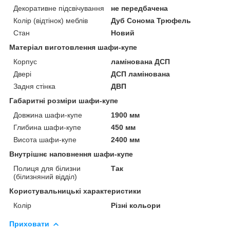
Декоративне підсвічування
не передбачена
Колір (відтінок) меблів
Дуб Сонома Трюфель
Стан
Новий
Матеріал виготовлення шафи-купе
Корпус
ламінована ДСП
Двері
ДСП ламінована
Задня стінка
ДВП
Габаритні розміри шафи-купе
Довжина шафи-купе
1900 мм
Глибина шафи-купе
450 мм
Висота шафи-купе
2400 мм
Внутрішнє наповнення шафи-купе
Полиця для білизни
Так
(білизняний відділ)
Користувальницькі характеристики
Колір
Різні кольори
Приховати