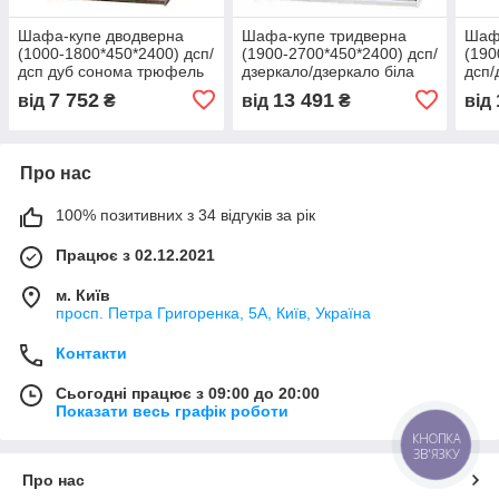
Шафа-купе дводверна
Шафа-купе тридверна
Шаф
(1000-1800*450*2400) дсп/
(1900-2700*450*2400) дсп/
(190
дсп дуб сонома трюфель
дзеркало/дзеркало біла
дсп/
7 752
13 491
від
₴
від
₴
від
Про нас
100% позитивних з 34 відгуків за рік
Працює з 02.12.2021
м. Київ
просп. Петра Григоренка, 5А, Київ, Україна
Контакти
Сьогодні працює з 09:00 до 20:00
Показати весь графік роботи
КНОПКА
ЗВ'ЯЗКУ
Про нас