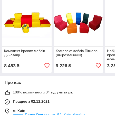
Комплект ігрових меблів
Комплект меблів Півколо
Набі
Динозавр
(шкірозамінник)
ігро
елем
8 453
9 226
3 2
₴
₴
Про нас
100% позитивних з 34 відгуків за рік
Працює з 02.12.2021
м. Київ
просп. Петра Григоренка, 5А, Київ, Україна