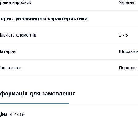
раїна виробник
Україна
Користувальницькі характеристики
ількість елементів
1 - 5
атеріал
Шкірзамі
Наповнювач
Поролон
нформація для замовлення
іна:
4 273 ₴