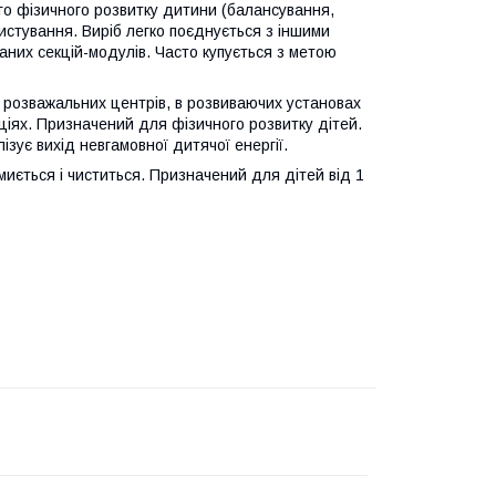
го фізичного розвитку дитини (балансування,
ристування. Виріб легко поєднується з іншими
аних секцій-модулів. Часто купується з метою
х розважальних центрів, в розвиваючих установах
кціях. Призначений для фізичного розвитку дітей.
зує вихід невгамовної дитячої енергії.
 миється і чиститься. Призначений для дітей від 1