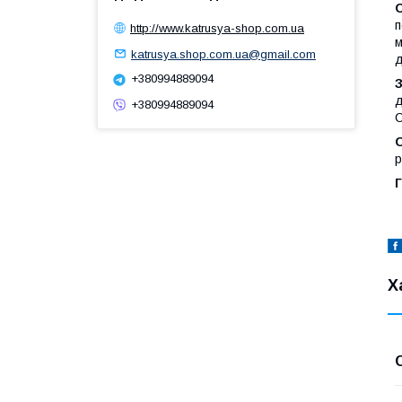
п
http://www.katrusya-shop.com.ua
м
katrusya.shop.com.ua@gmail.com
д
+380994889094
д
+380994889094
С
р
Г
Х