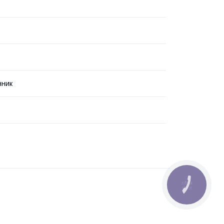
нник
КНОПКА
ЗВ'ЯЗКУ