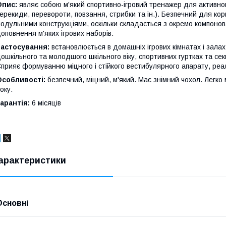
Опис:
являє собою м'який спортивно-ігровий тренажер для активно
ерекиди, перевороти, повзання, стрибки та ін.). Безпечний для ко
одульними конструкціями, оскільки складається з окремо компонов
оповнення м'яких ігрових наборів.
Застосування:
встановлюється в домашніх ігрових кімнатах і зала
ошкільного та молодшого шкільного віку, спортивних гуртках та се
прияє формуванню міцного і стійкого вестибулярного апарату, реалі
Особливості:
безпечний, міцний, м'який. Має знімний чохол. Легко
оку.
арантія:
6 місяців
арактеристики
Основні