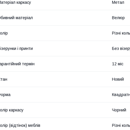
атеріал каркасу
Метал
бивний матеріал
Велюр
олір
Різні кол
ізерунки і принти
Без візер
арантійний термін
12 міс
Стан
Новий
Форма
Квадрат
олір каркасу
Чорний
олір (відтінок) меблів
Різні кол