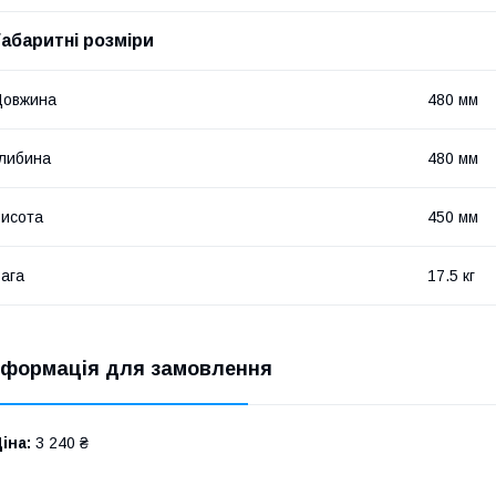
Габаритні розміри
Довжина
480 мм
либина
480 мм
исота
450 мм
ага
17.5 кг
нформація для замовлення
іна:
3 240 ₴