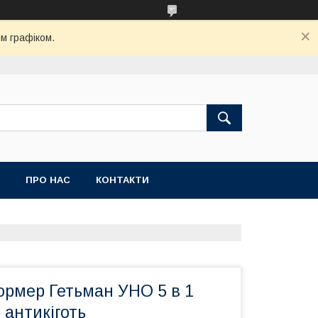
м графіком.
ПРО НАС
КОНТАКТИ
рмер Гетьман УНО 5 в 1
 антикіготь