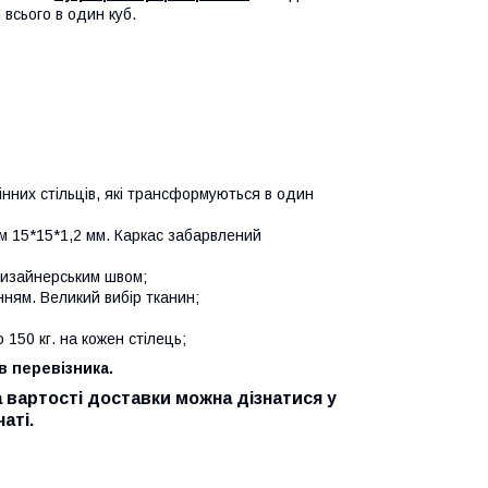
всього в один куб.
інних стільців, які трансформуються в один
ом 15*15*1,2 мм. Каркас забарвлений
изайнерським швом;
ням. Великий вибір тканин;
150 кг. на кожен стілець;
в перевізника.
 вартості доставки можна дізнатися у
аті.