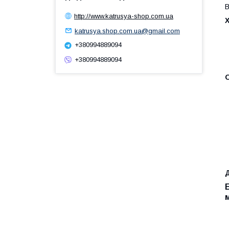
В
http://www.katrusya-shop.com.ua
katrusya.shop.com.ua@gmail.com
+380994889094
+380994889094
Д