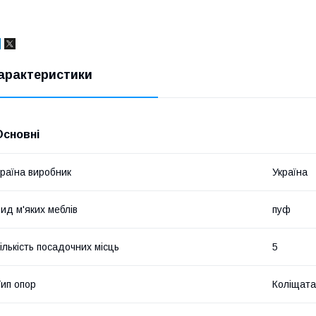
арактеристики
Основні
раїна виробник
Україна
ид м'яких меблів
пуф
ількість посадочних місць
5
ип опор
Коліщата