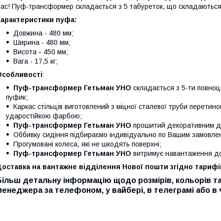
ас!
Пуф-трансформер складається з 5 табуреток, що складаються 
Характеристики пуфа:
Довжина - 480 мм;
Ширина - 480 мм;
Висота
-
450 мм;
Вага - 17,5 кг;
Особливості
:
Пуф-трансформер Гетьман УНО
складається з 5-ти повноц
пуфик;
Каркас стільців виготовлений з міцної сталевої труби перетин
ударостійкою фарбою;
Пуф-трансформер Гетьман УНО
прошитий декоративним д
Оббивку сидіння підбираємо індивідуально по Вашим замовлен
Прогумовані колеса, які не шкодять поверхні;
Пуф-трансформер Гетьман УНО
витримує навантаження до 
оставка на вантажне відділення Нової пошти згідно тарифі
Більш детальну інформацію щодо розмірів, кольорів та
менеджера за телефоном, у вайбері, в телеграмі або в ч