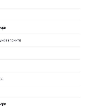
ьори
унків і принтів
на
ьори