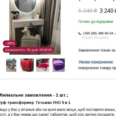
3 240 
5 240 ₴
Готово до відправки
+380 (99) 488-90-94
Відділ продажу
–38%
Залишилось
0
0
днів
0
0
0
0
0
0
Замовлення тільки з
повернення товару п
Мінімальне замовлення - 1 шт.;
Пуф-трансформер Гетьман УНО 5 в 1
кщо у Вас у вітальні або на кухні мало місця, щоб поставити кільк
ості, а у Вас немає ще однієї табуретки, щоб усіх зручно посадити