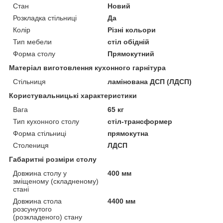
Стан
Новий
Розкладка стільниці
Да
Колір
Різні кольори
Тип мебели
стіл обідній
Форма столу
Прямокутний
Матеріал виготовлення кухонного гарнітура
Стільниця
ламінована ДСП (ЛДСП)
Користувальницькі характеристики
Вага
65 кг
Тип кухонного столу
стіл-трансформер
Форма стільниці
прямокутна
Столениця
ЛДСП
Габаритні розміри столу
Довжина столу у
400 мм
зміщеному (складненому)
стані
Довжина стола
4400 мм
розсунутого
(розкладеного) стану