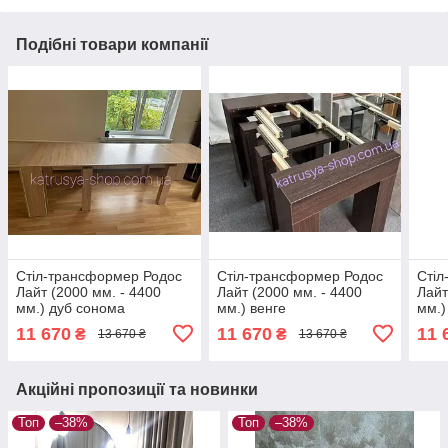
Подібні товари компанії
Стіл-трансформер Родос
Стіл-трансформер Родос
Стіл
Лайт (2000 мм. - 4400
Лайт (2000 мм. - 4400
Лайт
мм.) дуб сонома
мм.) венге
мм.
11 670
11 670
11 
₴
₴
13 670 ₴
13 670 ₴
Акційні пропозиції та новинки
Топ
–38%
Топ
–38%