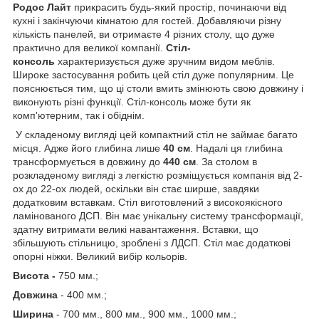
Родос Лайт
прикрасить будь-який простір, починаючи від
кухні і закінчуючи кімнатою для гостей. Добавляючи різну
кількість панелей, ви отримаєте 4 різних столу, що дуже
практично для великої компанії.
Стіл-
консоль
характеризується дуже зручним видом меблів.
Широке застосування робить цей стіл дуже популярним. Це
пояснюється тим, що ці столи вмить змінюють свою довжину і
виконують різні функції. Стіл-консоль може бути як
комп'ютерним, так і обіднім.
У складеному вигляді цей компактний стіл не займає багато
місця. Адже його глибина лише
40 см
. Надалі ця глибина
трансформується в довжину до
440 см
. За столом в
розкладеному вигляді з легкістю розміщується компанія від 2-
ох до 22-ох людей, оскільки він стає ширше, завдяки
додатковим вставкам. Стіл виготовлений з високоякісного
ламінованого ДСП. Він має унікальну систему трансформації,
здатну витримати великі навантаження. Вставки, що
збільшують стільницю, зроблені з ЛДСП. Стіл має додаткові
опорні ніжки. Великий вибір кольорів.
Висота -
750 мм.;
Довжина
- 400 мм.;
Ширина
- 700 мм., 800 мм., 900 мм., 1000 мм.;