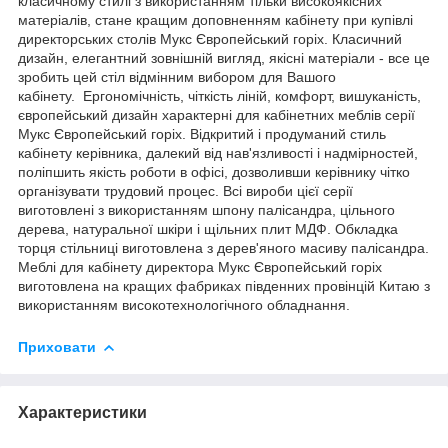
класичному стилі з використанням тільки високоякісних
матеріалів, стане кращим доповненням кабінету при купівлі
директорських столів Мукс Європейський горіх. Класичний
дизайн, елегантний зовнішній вигляд, якісні матеріали - все це
зробить цей стіл відмінним вибором для Вашого
кабінету. Ергономічність, чіткість ліній, комфорт, вишуканість,
європейський дизайн характерні для кабінетних меблів серії
Мукс Європейський горіх. Відкритий і продуманий стиль
кабінету керівника, далекий від нав'язливості і надмірностей,
поліпшить якість роботи в офісі, дозволивши керівнику чітко
організувати трудовий процес. Всі вироби цієї серії
виготовлені з використанням шпону палісандра, цільного
дерева, натуральної шкіри і щільних плит МДФ. Обкладка
торця стільниці виготовлена з дерев'яного масиву палісандра.
Меблі для кабінету директора Мукс Європейський горіх
виготовлена на кращих фабриках південних провінцій Китаю з
використанням високотехнологічного обладнання.
Приховати
Характеристики