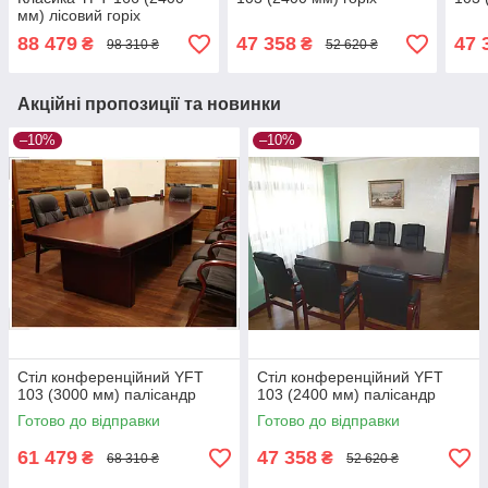
мм) лісовий горіх
88 479
47 358
47 
₴
₴
98 310 ₴
52 620 ₴
Акційні пропозиції та новинки
–10%
–10%
Стіл конференційний YFT
Стіл конференційний YFT
103 (3000 мм) палісандр
103 (2400 мм) палісандр
Готово до відправки
Готово до відправки
61 479
47 358
₴
₴
68 310 ₴
52 620 ₴