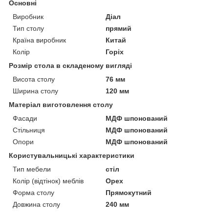
Основні
Виробник
Діал
Тип столу
прямий
Країна виробник
Китай
Колір
Горіх
Розмір стола в складеному вигляді
Висота столу
76 мм
Ширина столу
120 мм
Матеріал виготовлення столу
Фасади
МДФ шпонований
Стільниця
МДФ шпонований
Опори
МДФ шпонований
Користувальницькі характеристики
Тип мебели
стіл
Колір (відтінок) меблів
Орех
Форма столу
Прямокутний
Довжина столу
240 мм