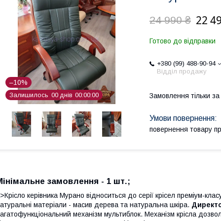
22 4
24 990 ₴
Готово до відправки
+380 (99) 488-90-94
Відділ продажу
–10%
Залишилось
0
0
днів
0
0
0
0
0
0
Замовлення тільки з
повернення товару п
Мінімальне замовлення - 1 шт.;
>Крісло керівника Мурано відноситься до серії крісел преміум-клас
атуральні матеріали - масив дерева та натуральна шкіра.
Директо
агатофункціональний механізм мультиблок. Механізм крісла дозвол