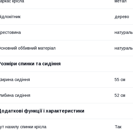
аркас крісла
метал
ідлокітник
дерево
рестовина
натураль
сновний оббивний матеріал
натураль
Розміри спинки та сидіння
ирина сидіння
55 см
либина сидіння
52 см
Додаткові функції і характеристики
ут нахилу спинки крісла
Так