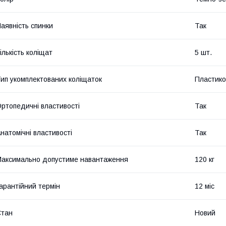
аявність спинки
Так
ількість коліщат
5 шт.
ип укомплектованих коліщаток
Пластико
ртопедичні властивості
Так
натомічні властивості
Так
аксимально допустиме навантаження
120 кг
арантійний термін
12 міс
Стан
Новий