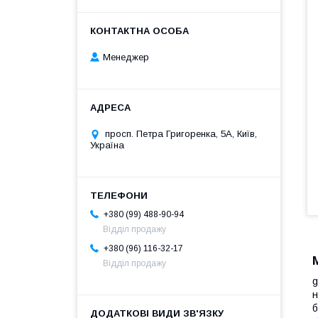
Менеджер
просп. Петра Григоренка, 5А, Київ,
Україна
+380 (99) 488-90-94
Відділ продажу
+380 (96) 116-32-17
Відділ продажу
g
н
б