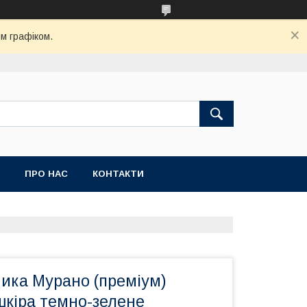
м графіком.
ПРО НАС
КОНТАКТИ
ника Мурано (преміум)
шкіра темно-зелене